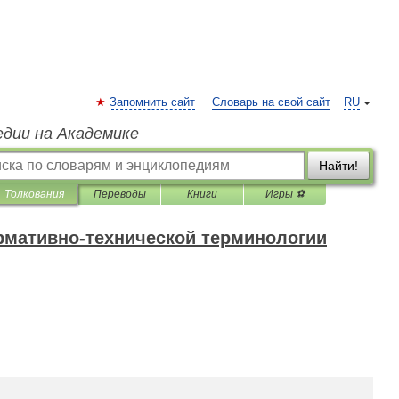
Запомнить сайт
Словарь на свой сайт
RU
едии на Академике
Найти!
Толкования
Переводы
Книги
Игры ⚽
рмативно-технической терминологии