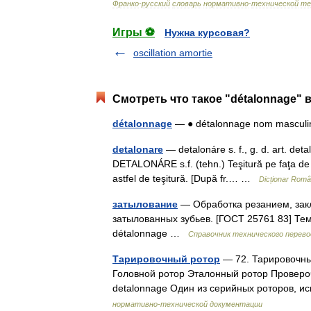
Франко
-
русский
словарь
нормативно
-
технической
те
Игры ⚽
Нужна курсовая?
oscillation amortie
Смотреть что такое "détalonnage" 
détalonnage
— ● détalonnage nom masculi
detalonare
— detalonáre s. f., g. d. art. det
DETALONÁRE s.f. (tehn.) Teşitură pe faţa de 
astfel de teşitură. [După fr.… …
Dicționar Rom
затылование
— Обработка резанием, зак
затылованных зубьев. [ГОСТ 25761 83] Тем
détalonnage …
Справочник технического перево
Тарировочный ротор
— 72. Тарировочны
Головной ротор Эталонный ротор Проверочный 
detalonnage Один из серийных роторов,
нормативно-технической документации