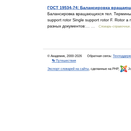
ГОСТ 19534-74: Балансировка вращающ
Балансировка вращающихся тел. Термины ор
support rotor Single support rotor F. Roto
разных документов:… …
Словарь-справочник
© Академик, 2000-2026
Обратная связь:
Техподдерж
👣 Путешествия
Экспорт словарей на сайты
, сделанные на PHP,
Jo