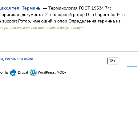
ихся тел. Термины
— Терминология ГОСТ 19534 74:
игинал документа: 2. n опорный ротор D. n Lagerrotor Е. n
r a n support Ротор, имеющий n опор Определения термина из
 терминов нормативно-технической документации
ка
,
Реклама на сайте
18+
omla,
Drupal,
WordPress, MODx.