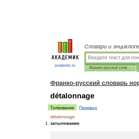
Словари и энциклоп
academic.ru
Франко-русский словарь нормативно-технической терминологии
Франко-русский словарь но
détalonnage
Толкование
Перевод
détalonnage
затылование