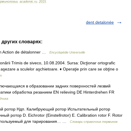
рминологии
.
academic
.
ru
.
2015
.
dent detalonée
в других словарях:
n Action de détalonner …
Encyclopédie Universelle
alonării Trimis de siveco, 10.08.2004. Sursa: Dicţionar ortografic
aşezare a sculelor aşchietoare. ♦ Operaţie prin care se obţine o
ân
лючающаяся в образовании задних поверхностей лезвий
атики обработка резанием EN relieving DE Hinterdrehen FR
дчика
й ротор Ндп. Калибрующий ротор Испытательный ротор
ротор D. Eichrotor (Einstellrotor) E. Calibration rotor F. Rotor
 используемый для тарирования… …
Словарь-справочник терминов